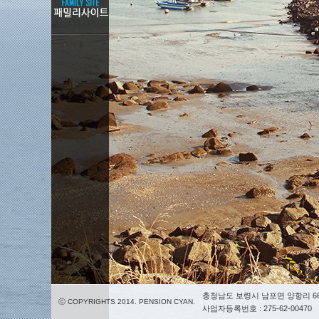
충청남도 보령시 남포면 양항리 66
ⓒ COPYRIGHTS 2014. PENSION CYAN.
사업자등록번호 : 275-62-00470