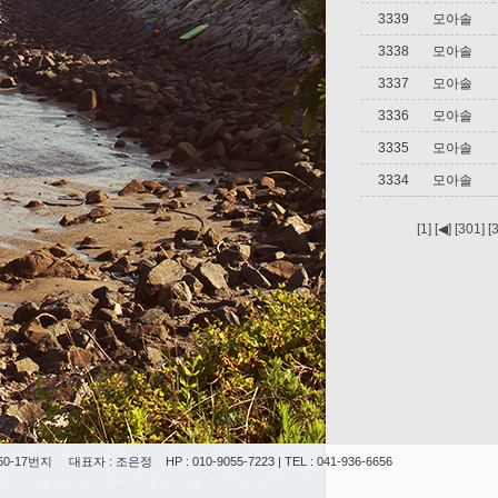
3339
모아솔
3338
모아솔
3337
모아솔
3336
모아솔
3335
모아솔
3334
모아솔
[1]
[◀]
[301]
[
0-17번지
대표자 : 조은정
HP : 010-9055-7223 | TEL : 041-936-6656