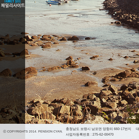
충청남도 보령시 남포면 양항리 660-17번지
대
ⓒ COPYRIGHTS 2014. PENSION CYAN.
사업자등록번호 : 275-62-00470