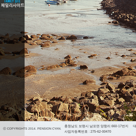
충청남도 보령시 남포면 양항리 660-17번지
대
ⓒ COPYRIGHTS 2014. PENSION CYAN.
사업자등록번호 : 275-62-00470