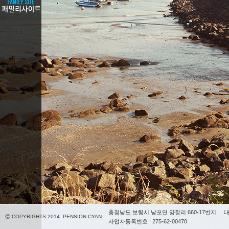
충청남도 보령시 남포면 양항리 660-17번지
대
ⓒ COPYRIGHTS 2014. PENSION CYAN.
사업자등록번호 : 275-62-00470