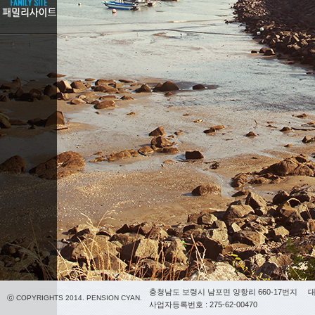
충청남도 보령시 남포면 양항리 660-17번지
대
ⓒ COPYRIGHTS 2014. PENSION CYAN.
사업자등록번호 : 275-62-00470