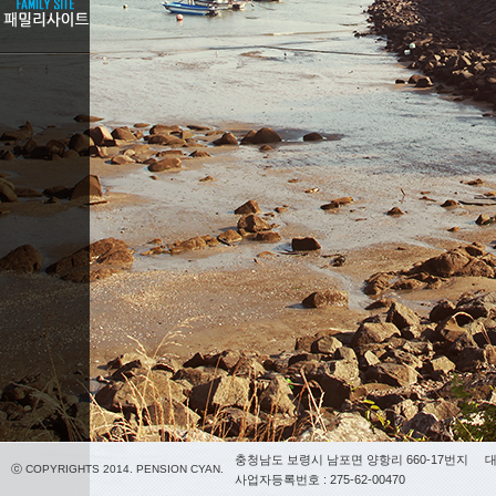
충청남도 보령시 남포면 양항리 660-17번지
대
ⓒ COPYRIGHTS 2014. PENSION CYAN.
사업자등록번호 : 275-62-00470