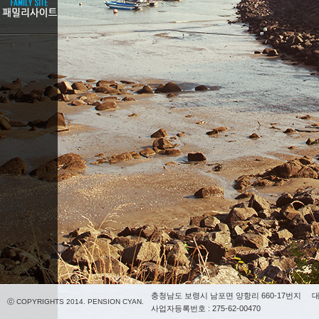
충청남도 보령시 남포면 양항리 660-17번지
대
ⓒ COPYRIGHTS 2014. PENSION CYAN.
사업자등록번호 : 275-62-00470