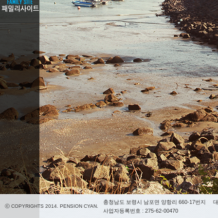
충청남도 보령시 남포면 양항리 660-17번지
대
ⓒ COPYRIGHTS 2014. PENSION CYAN.
사업자등록번호 : 275-62-00470