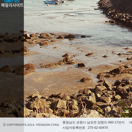
충청남도 보령시 남포면 양항리 660-17번지
대
ⓒ COPYRIGHTS 2014. PENSION CYAN.
사업자등록번호 : 275-62-00470