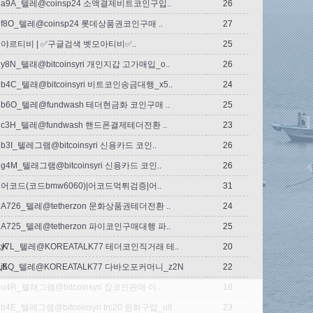
a9A_텔레@coinsp24 소액결제비트코인구입..
26
f8O_텔레@coinsp24 롯데상품권코인구매 ..
27
야르티비 | ✅구글검색 벳모아티비✅..
25
y8N_텔래@bitcoinsyri 개인지갑 고가매입_o..
26
b4C_텔래@bitcoinsyri 비트코인송금대행_x5..
24
b6O_텔레@fundwash 테더현금화 코인구매 ..
25
c3H_텔레@fundwash 핸드폰결제테더전환 ..
23
b3I_텔레그램@bitcoinsyri 신용카드 코인..
26
g4M_텔래그램@bitcoinsyri 신용카드 코인..
26
어코드(코드bmw6060)|어코드먹튀검증|어..
31
A726_텔레@tetherzon 문화상품권테더전환 ..
24
A725_텔레@tetherzon 파이코인구매대행 파..
25
LK
y7L_텔레@KOREATALK77 테더코인직거래 테..
20
LK
j5Q_텔레@KOREATALK77 다바오포커머니_z2N
22
u4R_텔래그램@bitcoinsyri 잡코인판매 이..
18
b4E_텔레그램@bitcoinsyri trc20 원화구입_u8..
23