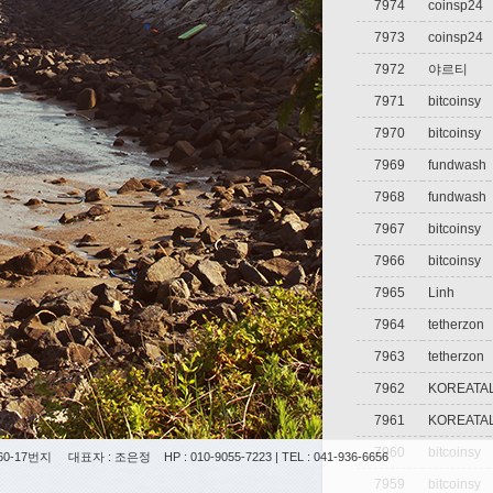
7974
coinsp24
7973
coinsp24
7972
야르티
7971
bitcoinsy
7970
bitcoinsy
7969
fundwash
7968
fundwash
7967
bitcoinsy
7966
bitcoinsy
7965
Linh
7964
tetherzon
7963
tetherzon
7962
KOREATA
7961
KOREATA
7960
bitcoinsy
0-17번지
대표자 : 조은정
HP : 010-9055-7223 | TEL : 041-936-6656
7959
bitcoinsy