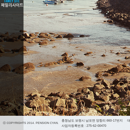
충청남도 보령시 남포면 양항리 660-17번지
대
ⓒ COPYRIGHTS 2014. PENSION CYAN.
사업자등록번호 : 275-62-00470