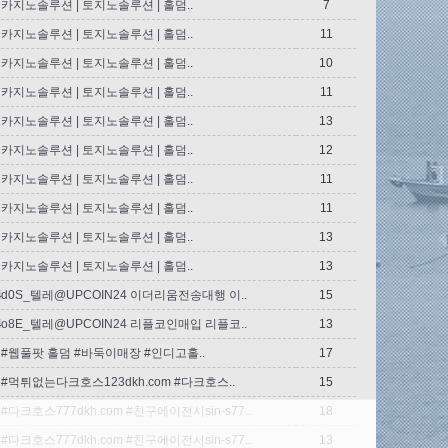
카지노솔루션 | 토지노솔루션 | 홀덤..
7
카지노솔루션 | 토지노솔루션 | 홀덤..
11
카지노솔루션 | 토지노솔루션 | 홀덤..
10
카지노솔루션 | 토지노솔루션 | 홀덤..
11
카지노솔루션 | 토지노솔루션 | 홀덤..
13
카지노솔루션 | 토지노솔루션 | 홀덤..
12
카지노솔루션 | 토지노솔루션 | 홀덤..
11
카지노솔루션 | 토지노솔루션 | 홀덤..
11
카지노솔루션 | 토지노솔루션 | 홀덤..
13
카지노솔루션 | 토지노솔루션 | 홀덤..
13
4
d0S_텔레@UPCOIN24 이더리움전송대행 이..
15
4
o8E_텔레@UPCOIN24 리플코인매입 리플코..
13
#웹풀팟 홀덤 #바둑이매장 #인디고홀..
17
#먹튀없는다크호스123dkh.com #다크호스..
15
#다크호스777dkh.com #친구에이전시sin-s77..
18
#다크호스777dkh.com #친구에이전시sin-s77..
13