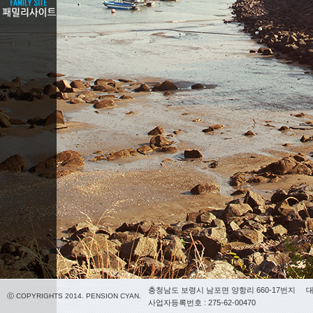
충청남도 보령시 남포면 양항리 660-17번지
대
ⓒ COPYRIGHTS 2014. PENSION CYAN.
사업자등록번호 : 275-62-00470