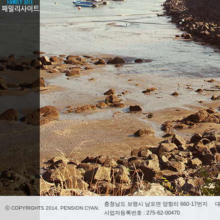
충청남도 보령시 남포면 양항리 660-17번지
대
ⓒ COPYRIGHTS 2014. PENSION CYAN.
사업자등록번호 : 275-62-00470