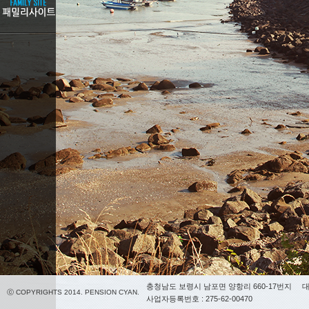
충청남도 보령시 남포면 양항리 660-17번지
대
ⓒ COPYRIGHTS 2014. PENSION CYAN.
사업자등록번호 : 275-62-00470