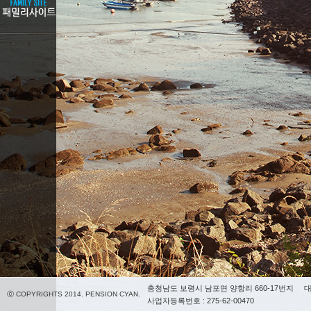
충청남도 보령시 남포면 양항리 660-17번지
대
ⓒ COPYRIGHTS 2014. PENSION CYAN.
사업자등록번호 : 275-62-00470