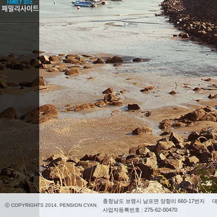
충청남도 보령시 남포면 양항리 660-17번지
대
ⓒ COPYRIGHTS 2014. PENSION CYAN.
사업자등록번호 : 275-62-00470