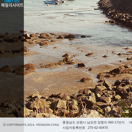
충청남도 보령시 남포면 양항리 660-17번지
대
ⓒ COPYRIGHTS 2014. PENSION CYAN.
사업자등록번호 : 275-62-00470