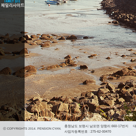
충청남도 보령시 남포면 양항리 660-17번지
대
ⓒ COPYRIGHTS 2014. PENSION CYAN.
사업자등록번호 : 275-62-00470