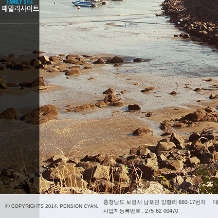
충청남도 보령시 남포면 양항리 660-17번지
대
ⓒ COPYRIGHTS 2014. PENSION CYAN.
사업자등록번호 : 275-62-00470