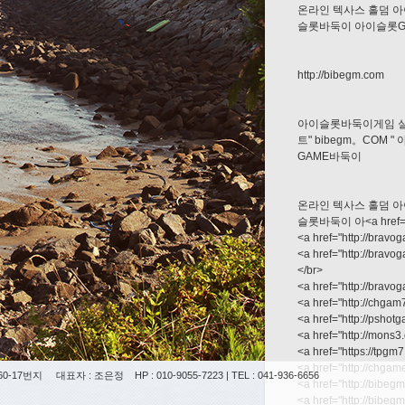
온라인 텍사스 홀­덤 아
슬롯바둑이 아이슬롯G
http://bibegm.com
아이슬롯바둑이게임 실전
트" bibegm。COM
GAME바둑이
온라인 텍사스 홀­덤 아
슬롯바둑이 아<a href="ht
<a href="http://bra
<a href="http://br
</br>
<a href="http://bra
<a href="http://chg
<a href="http://ps
<a href="http://mon
<a href="https://t
<a href="http://chg
0-17번지
대표자 : 조은정
HP : 010-9055-7223 | TEL : 041-936-6656
<a href="http://bib
<a href="http://bib