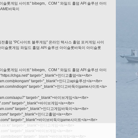
이슬롯게임 사이트" bibegm。COM " 와일드 홀덤 API 솔루션 아이
AME바둑이
홀­덤 "PC사이트 블루게임" 온라인 텍사스 홀­덤 포커게임 사이
 " 아이슬롯게임 와일드 홀덤 API 솔루션 아이슬롯바둑이 아이슬롯
이슬롯게임 사이트" bibegm。COM " 와일드 홀덤 API 솔루션 아이
tps://chga.net/" target="_blank">인디고홀덤</a></br>
vogam.com/pkongam" target="_blank">인디고api솔­루­션</a></br>
avogam.com/indiogm" target="_blank">인디고바둑이game사이트</a>
vogam.com/aapu7" target="_blank">바이브게임</a></br>
am7.com/" target="_blank">바이브게임</a></br>
hotgam.com/" target="_blank">인디고게임바둑이</a></br>
s3.com/" target="_blank">인디고홀덤</a></br>
pgm7.com/" target="_blank">바이브바둑이game사이트</a></br>
ame.co.kr" target="_blank">인디고게임</a></br>
egm.com" target="_blank">바이브게임</a></br>
egm.com/bibegm" target="_blank">바이브게임</a></br>