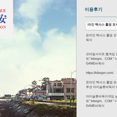
이용후기
온라인 텍사스 홀­덤 포
온라인 텍사스 홀­덤 포
둑이
모바일사이트 웹게임 실
트" bibegm。COM
GAME바둑이
https://bibegm.com/
온라인 텍사스 홀­덤 포
루션 아이슬롯바둑이 
아이슬롯바둑이게임 실전
트" bibegm。COM
GAME바둑이