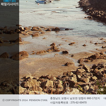
충청남도 보령시 남포면 양항리 660-17번지
대
ⓒ COPYRIGHTS 2014. PENSION CYAN.
사업자등록번호 : 275-62-00470