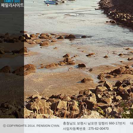
충청남도 보령시 남포면 양항리 660-17번지
대
ⓒ COPYRIGHTS 2014. PENSION CYAN.
사업자등록번호 : 275-62-00470