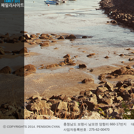
충청남도 보령시 남포면 양항리 660-17번지
대
ⓒ COPYRIGHTS 2014. PENSION CYAN.
사업자등록번호 : 275-62-00470