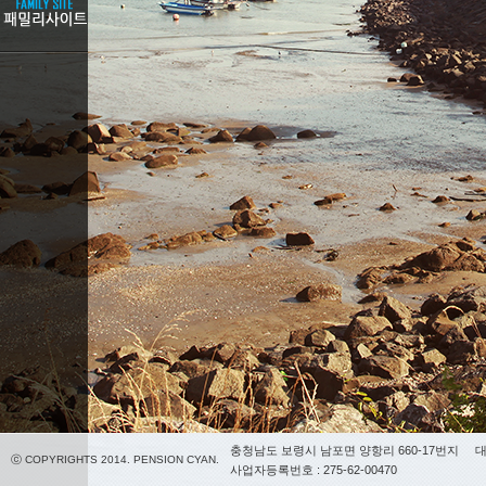
충청남도 보령시 남포면 양항리 660-17번지
대
ⓒ COPYRIGHTS 2014. PENSION CYAN.
사업자등록번호 : 275-62-00470