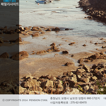
충청남도 보령시 남포면 양항리 660-17번지
대
ⓒ COPYRIGHTS 2014. PENSION CYAN.
사업자등록번호 : 275-62-00470