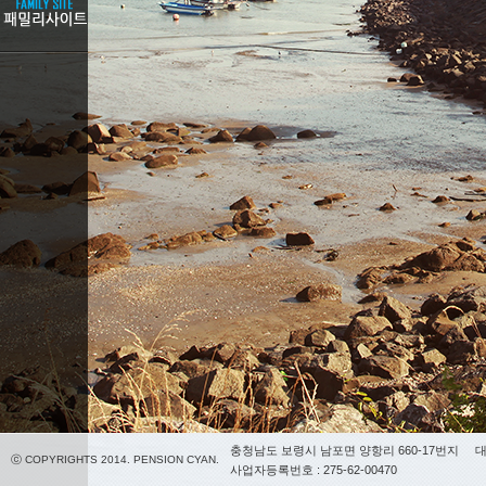
충청남도 보령시 남포면 양항리 660-17번지
대
ⓒ COPYRIGHTS 2014. PENSION CYAN.
사업자등록번호 : 275-62-00470