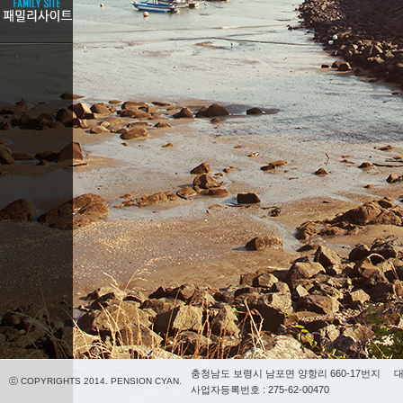
충청남도 보령시 남포면 양항리 660-17번지
대
ⓒ COPYRIGHTS 2014. PENSION CYAN.
사업자등록번호 : 275-62-00470