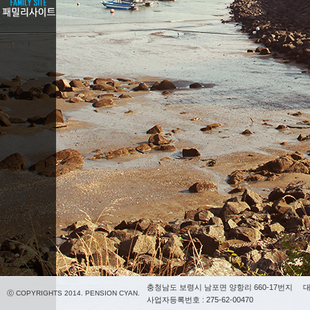
충청남도 보령시 남포면 양항리 660-17번지
대
ⓒ COPYRIGHTS 2014. PENSION CYAN.
사업자등록번호 : 275-62-00470