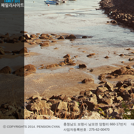
충청남도 보령시 남포면 양항리 660-17번지
대
ⓒ COPYRIGHTS 2014. PENSION CYAN.
사업자등록번호 : 275-62-00470