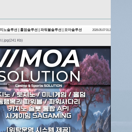
지노솔루션 | 홀덤솔루션 | 파워볼솔루션 | 모아솔루션
2026.05.07 01:28
jpg(241 Kb)