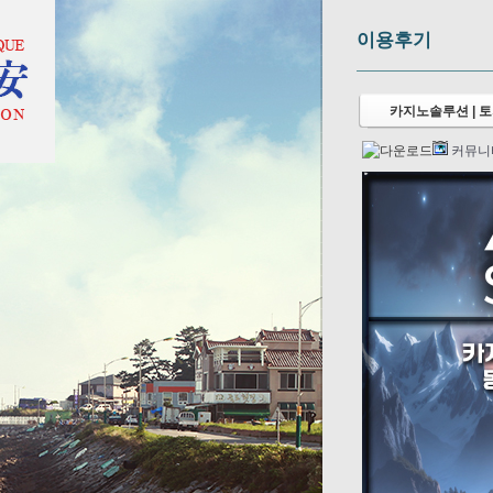
이용후기
카지노솔루션 | 토
커뮤니티.