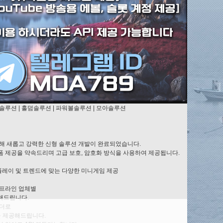
솔루션 | 홀덤솔루션 | 파워볼솔루션 | 모아솔루션
해 새롭고 강력한 신형 솔루션 개발이 완료되었습니다.
 제공을 약속드리며 고급 보호, 암호화 방식을 사용하여 제공됩니다.
인플레이 및 트렌드에 맞는 다양한 미니게임 제공
 오프라인 업체별
해드립니다.
밴더로
를 제공해드립니다.