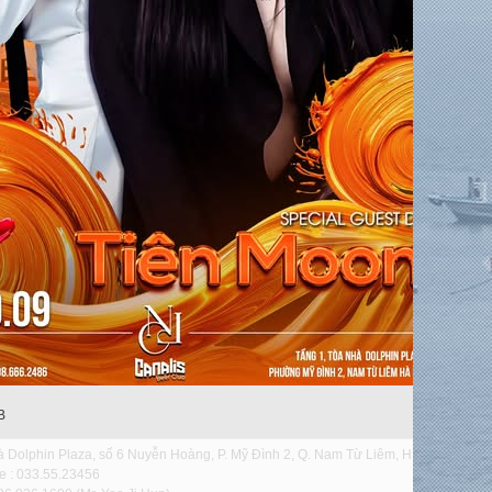
B
 Dolphin Plaza, số 6 Nuyễn Hoàng, P. Mỹ Đình 2, Q. Nam Từ Liêm, HN
e : 033.55.23456