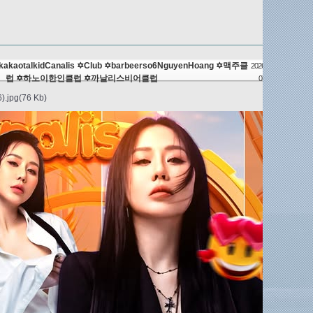
 ✡️kakaotalkidCanalis ✡️Club ✡️barbeerso6NguyenHoang ✡️맥주클
2026.05.07
럽 ✡️하노이한인클럽 ✡️까날리스비어클럽
07:02
6).jpg(76 Kb)