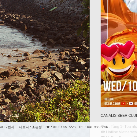
CANALIS BEER CLU
주소 : Tầng 1- Tòa nhà
0-17번지
대표자 : 조은정
HP : 010-9055-7223 | TEL : 041-936-6656
☎ Hotline Vietnames