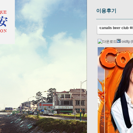
이용후기
✡️canalis beer club
oidfg (