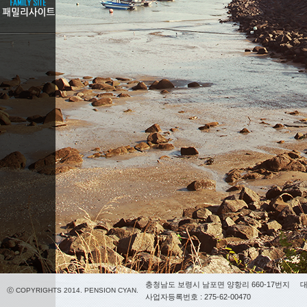
충청남도 보령시 남포면 양항리 660-17번지
대
ⓒ COPYRIGHTS 2014. PENSION CYAN.
사업자등록번호 : 275-62-00470