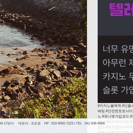
#카지노블랙잭 #단폴사
배팅 #안전한토토사이
노 #유니벳가입코드 
머니 #바카라사이트 #
0-17번지
대표자 : 조은정
HP : 010-9055-7223 | TEL : 041-936-6656
없는 #해외정식사이트
벳주소 #토토사이트 