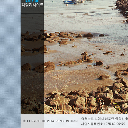
충청남도 보령시 남포면 양항리 66
ⓒ COPYRIGHTS 2014. PENSION CYAN.
사업자등록번호 : 275-62-00470