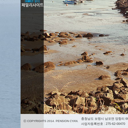
충청남도 보령시 남포면 양항리 66
ⓒ COPYRIGHTS 2014. PENSION CYAN.
사업자등록번호 : 275-62-00470