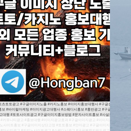
포츠토토광고 #구글이미지노출 #카지노홍보 #이미지홍보대행사 #구글상단노출 #구
홍보 #바이럴마케팅 #이미지광고대행사 #스웨디시홍보 #홍반광고 #구글상위노출 #
광고대행 #토토사이트광고 #구글이미지홍보방법 #문자사이트홍보 #사설토토광고 #
 #커뮤니티광고 #홍보대행 #이미지광고효과 #구글이미지광고 #이미지홍보대행업체
노사이트홍보 #구글이미지상단고정 #토토홍보 #안마광고 #구글이미지홍보 #키워드
 #마사지광고 #카지노사이트광고 #스웨디시광고 #구글블랙키워드광고 #구글이미