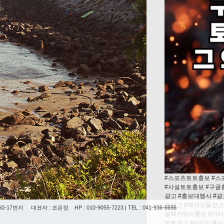
#스포츠토토홍보 #스
#사설토토홍보 #구글
광고 #홍보대행사 #
트광고 #해외선물광고
0-17번지
대표자 : 조은정
HP : 010-9055-7223 | TEL : 041-936-6656
블랙키워드홍보 #카지
토토광고 #마사지홍보