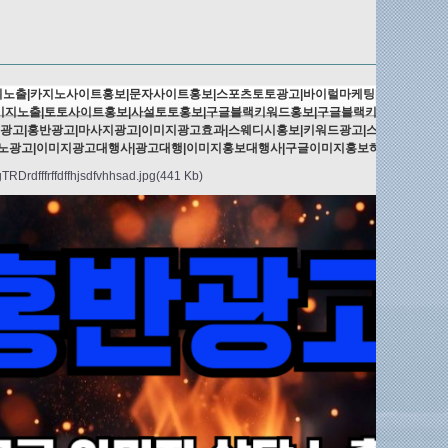
위노출|카지노사이트홍보|문자사이트홍보|스포츠토토광고|바이럴마케팅|해외선물광
미지노출|토토사이트홍보|사설토토홍보|구글블랙키워드홍보|구글블랙키워드광고|구
2
광고|홍반광고|마사지광고|이미지광고효과|스웨디시홍보|키워드광고|스웨디시광고|
노광고|이미지광고대행사|광고대행|이미지홍보대행사|구글이미지홍보하기|
fgTRDrdfffrffdffhjsdfvhhsad.jpg(441 Kb)