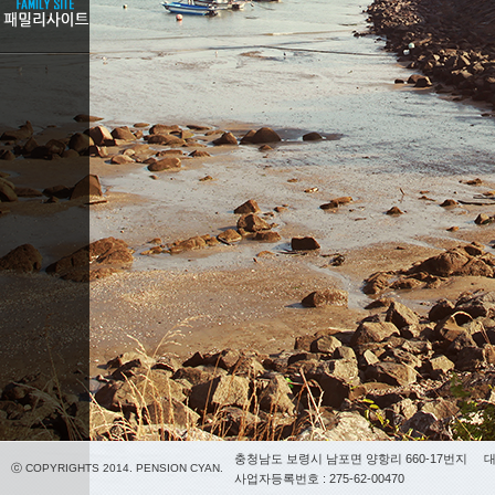
충청남도 보령시 남포면 양항리 660-17번지
대
ⓒ COPYRIGHTS 2014. PENSION CYAN.
사업자등록번호 : 275-62-00470