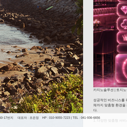
카지노솔루션 | 토지노
성공적인 비즈니스를 위
체까지 맞춤형 환경을
다.
0-17번지
대표자 : 조은정
HP : 010-9055-7223 | TEL : 041-936-6656
1. 다양한 맞춤형 서비