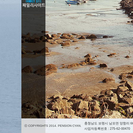
충청남도 보령시 남포면 양항리 66
ⓒ COPYRIGHTS 2014. PENSION CYAN.
사업자등록번호 : 275-62-00470