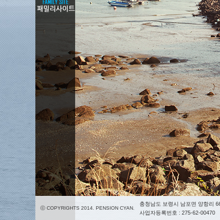
충청남도 보령시 남포면 양항리 66
ⓒ COPYRIGHTS 2014. PENSION CYAN.
사업자등록번호 : 275-62-00470