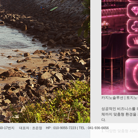
카지노솔루션 | 토지노
성공적인 비즈니스를 위
체까지 맞춤형 환경을
다.
0-17번지
대표자 : 조은정
HP : 010-9055-7223 | TEL : 041-936-6656
1. 다양한 맞춤형 서비