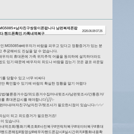
MG5085⭐남자친구쌍둥이폰팝니다 남편복제폰팝
2026.06.08 07:26
다 핸드폰확인 카톡내역복구
인:MG5085❄️배우자가 바람을 피우고 있다고 정황증거가 있는 분
 추궁해바도 진실을 알 수 없습니다.
배우자의 휴대폰에 가족 위치추적 어플을 동의하에 설치하더라도
도 있기 때문에 배우자의 외도나 바람을 잡는기 것은 결코 쉬운일
기를 당할수 있고 너무 비싸다
선만 확인할수 있기에 바람의 확실한 정황을 알기 어렵다
방법/불륜증거수집/외도증거수집/아내뒷조사/남편뒷조사/간통증거/
를 휴대폰감시를 해야합니다⎞⎠⎠✨
편/아내/여자친구/남자친구/뒷조사가 필요한시점이 있습니다✅✅✅
 의심이 되고 외도증거가 필요한거죠!
이 있습니다.
화내역조회/통화기록조회#사진복구#연락처복구#데이터복구#휴대
#핸드폰해킹#동영상#배우자핸드폰감시#실시간위치#통화내용확