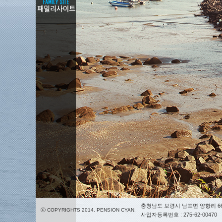
충청남도 보령시 남포면 양항리 66
ⓒ COPYRIGHTS 2014. PENSION CYAN.
사업자등록번호 : 275-62-00470