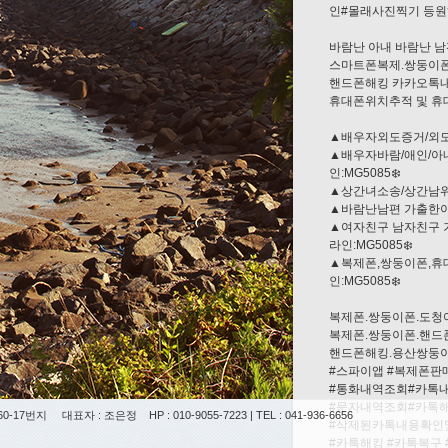
인#몰래사진찍기 등원
바람난 아내 바람난 남
스마트폰복제.쌍둥이폰
핸드폰해킹 카카오톡내
휴대폰위치추적 및 
▲배우자외도증거/외도조
▲배우자바람/애인/아
인:MG5085❄️
▲상간녀소송/상간남위자
▲바람난남편 가출한아내
▲여자친구 남자친구 거
라인:MG5085❄️
▲복제폰,쌍둥이폰,휴
인:MG5085❄️
복제폰.쌍둥이폰.도청
복제폰.쌍둥이폰.핸드폰
핸드폰해킹.용산쌍둥
#스파이앱 #복제폰판
#통화내역조회#카톡
#문자내역조회#카톡
0-17번지
대표자 : 조은정
HP : 010-9055-7223 | TEL : 041-936-6656
#삭제된카톡내용확인
#카톡해킹 #카톡복구