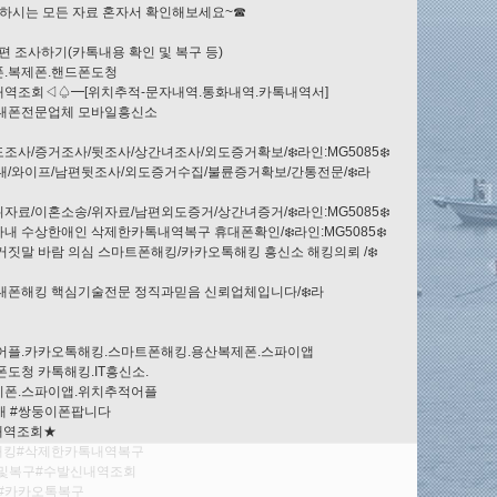
하시는 모든 자료 혼자서 확인해보세요~☎
편 조사하기(카톡내용 확인 및 복구 등)
.복제폰.핸드폰도청
역조회◁♤━[위치추적-문자내역.통화내역.카톡내역서]
휴대폰전문업체 모바일흥신소
사/증거조사/뒷조사/상간녀조사/외도증거확보/❄️라인:MG5085❄️
내/와이프/남편뒷조사/외도증거수집/불륜증거확보/간통전문/❄️라
료/이혼소송/위자료/남편외도증거/상간녀증거/❄️라인:MG5085❄️
 수상한애인 삭제한카톡내역복구 휴대폰확인/❄️라인:MG5085❄️
짓말 바람 의심 스마트폰해킹/카카오톡해킹 흥신소 해킹의뢰 /❄️
대폰해킹 핵심기술전문 정직과믿음 신뢰업체입니다/❄️라
어플.카카오톡해킹.스마트폰해킹.용산복제폰.스파이앱
도청 카톡해킹.IT흥신소.
이폰.스파이앱.위치추적어플
매 #쌍둥이폰팝니다
내역조회★
해킹#삭제한카톡내역복구
및복구#수발신내역조회
 #카카오톡복구