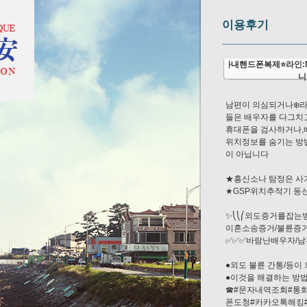
이용후기
아내핸드폰복제⭐라인:
니
남편이 의심되거나❄️라
들은 배우자를 다그치고
휴대폰을 검사하거나,
위치정보를 숨기는 방법
이 아닙니다
★흥신소나 탐정은 사
★GSP위치추적기 동
✨⎝⎝⎛외도증거를잡는
이혼소송증거/불륜증거
✅✅✅바람난배우자/남
●외도 불륜 간통/등이
●이것을 해결하는 방법
☎#문자내역조회#통
폰도청#카카오톡해킹