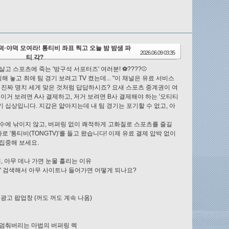
축덕·야덕 모여라! 통티비 좌표 찍고 오늘 밤 밤샘 파
2026.06.09 03:35
티 각?
고 스포츠에 죽는 '방구석 서포터즈' 여러분! ⚽????⚾
팅해 놓고 최애 팀 경기 보려고 TV 켰는데... "이 채널은 유료 서비스
 진짜 명치 세게 맞은 것처럼 답답하시죠? 요새 스포츠 중계권이 여
 이거 보려면 A사 결제하고, 저거 보려면 B사 결제해야 하는 '오티티
 되기 십상입니다. 지갑은 얇아지는데 내 팀 경기는 포기할 수 없고, 아
수에 낚이지 않고, 버퍼링 없이 쾌적하게 고화질로 스포츠를 즐길
바로 '통티비(TONGTV)'를 들고 왔습니다! 이제 유료 결제 압박 없이
집중해 보세요.
계, 아무 데나 가면 눈물 흘리는 이유
계' 검색해서 아무 사이트나 들어가면 어떻게 되나요?
광고 팝업창 (꺼도 꺼도 계속 나옴)
 멈춰버리는 마법의 버퍼링 렉