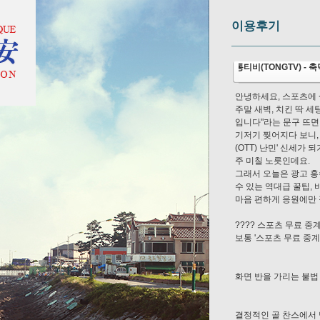
이용후기
통티비(TONGTV) - 
안녕하세요, 스포츠에 살
주말 새벽, 치킨 딱 세
입니다"라는 문구 뜨면
기저기 찢어지다 보니,
(OTT) 난민' 신세가
주 미칠 노릇인데요.
그래서 오늘은 광고 홍
수 있는 역대급 꿀팁, 
마음 편하게 응원에만 
???? 스포츠 무료 중
보통 '스포츠 무료 중
화면 반을 가리는 불법 
결정적인 골 찬스에서