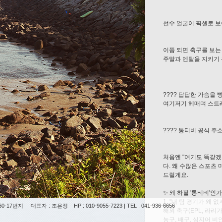
선수 얼굴이 픽셀로 보
이쯤 되면 축구를 보는
주말과 멘탈을 지키기 
???? 답답한 가슴을 뻥
여기저기 헤매며 스트레
???? 통티비 공식 주소: ht
처음엔 "여기도 똑같겠
다. 왜 수많은 스포츠
드릴게요.
✨ 왜 하필 '통티비'인
1. "내 팀 경기가 왜 
0-17번지
대표자 : 조은정
HP : 010-9055-7223 | TEL : 041-936-6656
해외 축구(EPL, 라리
농구, 배구, 심지어 