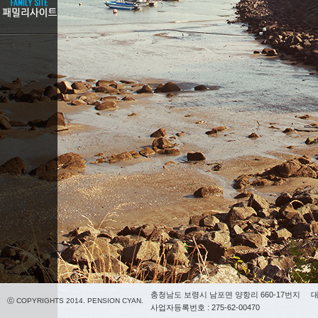
충청남도 보령시 남포면 양항리 660-17번지
대
ⓒ COPYRIGHTS 2014. PENSION CYAN.
사업자등록번호 : 275-62-00470