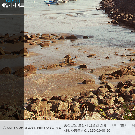
충청남도 보령시 남포면 양항리 660-17번지
대
ⓒ COPYRIGHTS 2014. PENSION CYAN.
사업자등록번호 : 275-62-00470