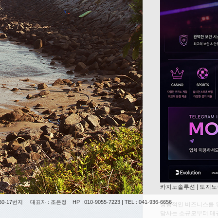
카지노솔루션 | 토지노
0-17번지
대표자 : 조은정
HP : 010-9055-7223 | TEL : 041-936-6656
성공적인 비즈니스를 
당사는 소규모부터 대