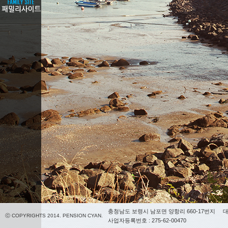
충청남도 보령시 남포면 양항리 660-17번지
대
ⓒ COPYRIGHTS 2014. PENSION CYAN.
사업자등록번호 : 275-62-00470