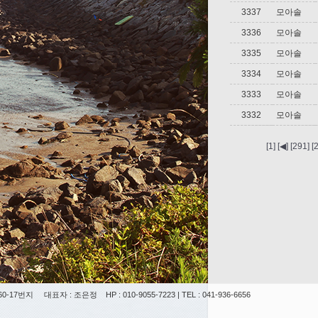
3337
모아솔
3336
모아솔
3335
모아솔
3334
모아솔
3333
모아솔
3332
모아솔
[1]
[◀]
[291]
[
0-17번지
대표자 : 조은정
HP : 010-9055-7223 | TEL : 041-936-6656