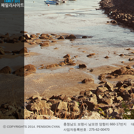
충청남도 보령시 남포면 양항리 660-17번지
대
ⓒ COPYRIGHTS 2014. PENSION CYAN.
사업자등록번호 : 275-62-00470