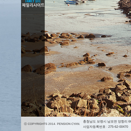
충청남도 보령시 남포면 양항리 66
ⓒ COPYRIGHTS 2014. PENSION CYAN.
사업자등록번호 : 275-62-00470