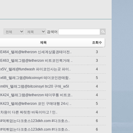
검색어
제목
조회수
E464_텔레@tetherzon 신세계상품권테더전..
3
E463_텔레그램@tetherzon 비트코인퀵거래 ..
3
x5V_텔레@fundwash 파이코인사는곳 파이..
4
x6B_텔레그램@bitcoinsyri 테더코인판매함..
5
m6N_텔래그램@bitcoinsyri trc20 구매_w5I
4
K424_텔래그램@tetherzon 테더무통 비트코..
4
K423_텔레@tetherzon 코인 구매대행 24시 ..
5
차원이 다른 짜릿한 바둑이마고 ! 인..
4
#먹튀없는다크호스123dkh.com #다크호스..
6
#먹튀없는다크호스123dkh.com #다크호스..
6