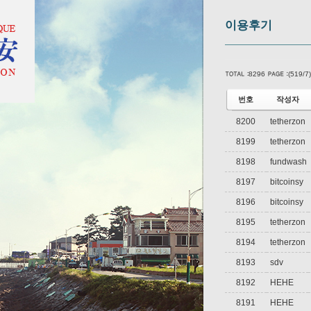
이용후기
8296
(519/7)
번호
작성자
8200
tetherzon
8199
tetherzon
8198
fundwash
8197
bitcoinsy
8196
bitcoinsy
8195
tetherzon
8194
tetherzon
8193
sdv
8192
HEHE
8191
HEHE