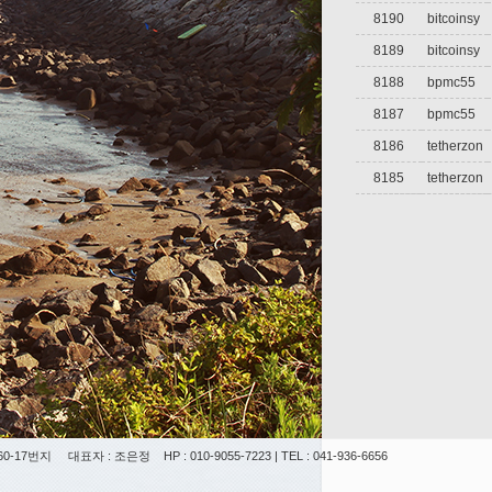
8190
bitcoinsy
8189
bitcoinsy
8188
bpmc55
8187
bpmc55
8186
tetherzon
8185
tetherzon
0-17번지
대표자 : 조은정
HP : 010-9055-7223 | TEL : 041-936-6656