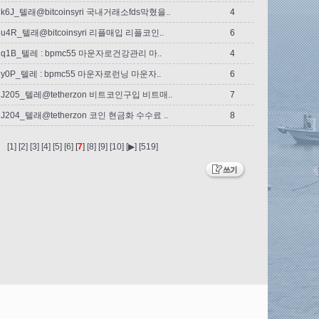
k6J_텔래@bitcoinsyri 국내거래소fds막혔을..
4
u4R_텔래@bitcoinsyri 리플매입 리플코인..
6
q1B_텔레 : bpmc55 마운자로건강관리 마..
4
y0P_텔레 : bpmc55 마운자로런닝 마운자..
6
J205_텔레@tetherzon 비트코인구입 비트매..
7
J204_텔래@tetherzon 코인 현금화 수수료 ..
8
[1]
[2]
[3]
[4]
[5]
[6]
[
7
]
[8]
[9]
[10]
[▶]
[519]